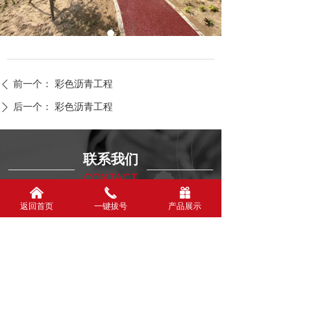
前一个：
彩色沥青工程
ꄴ
后一个：
彩色沥青工程
ꄲ
联系我们
CONTACT
낀
끅
끣
返回首页
一键拔号
产品展示
北京京亿达道路养护工程有限公司
联 系 人：谢经理
服务热线：15116939714
公司电话：15116939714
电子邮箱：743680920@qq.com