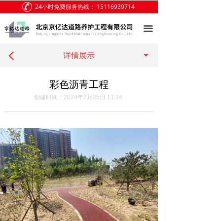
24小时免费服务热线：
15116939714
网站首页
끀
关于我们
끙
产品展示
详情展示
넳
客户案例
彩色沥青工程
创建时间：
2024年7月25日
11:34
新闻中心
访客留言
联系我们